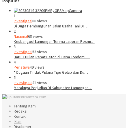
Populer
1
Investigasi
88 views
Di Duga Pembangunan Jalan Usaha Tani DI …
2
Nasional
68 views
Kesbangpol Lamongan Terima Laporan Resmi…
3
Investigasi
53 views
Baru 3 Bulan,Rabat Beton di Desa Tondomu…
4
Peristiwa
49 views
* Dugaan Tindak Pidana Tipu Gelap dan Du…
5
Investigasi
41 views
Maraknya Perjudian Di Kabupaten Lamongan…
Tentang Kami
Redaksi
Kontak
Iklan
Disclaimer