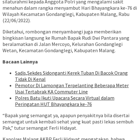
silaturahmi kepada Anggota Polri yang mengalami sakit
menahun dalam rangka menyambut Hari Bhayangkara ke-76 di
Wilayah Kecamatan Gondanglegi, Kabupaten Malang, Rabu
(22/06/2022).
Diketahui, rombongan menyambangi juga memberikan
bingkisan langsung ke Rumah Bapak Rudi Dwi Pantara yang
beralamatkan di Jalan Mercoyo, Kelurahan Gondanglegi
Wetan, Kecamatan Gondanglegi, Kabupaten Malang.
Bacaan Lainnya
Sadis,Sekdes Sidonganti Kerek Tuban Di Bacok Orang
Tidak Di Kenal
Pemotor Di Lamongan Terpelanting Beberapa Meter
Usai Tertabrak KA Commuter Line
Polres Batu Ikuti Upacara Secara Virtual dalam
Peringatan HUT Bhayangkara ke-76
“Bapak yang semangat ya, apapun penyakitnya bila disertai
semangat untuk kembali sehat yang kuat pasti lekas sembuh
Pak,” tutur semangat Ferli Hidayat.
Kapolres Malang AKBP Ferli Hidayat mengatakan, bahwa