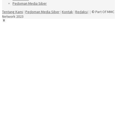
Pedoman Media Siber
Tentang Kami
|
Pedoman Media Siber
|
Kontak
|
Redaksi
| |
© Part Of MMC
Network 2023