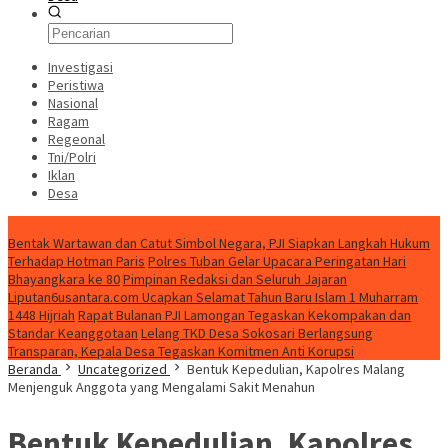
Investigasi
Peristiwa
Nasional
Ragam
Regeonal
Tni/Polri
Iklan
Desa
News
Bentak Wartawan dan Catut Simbol Negara, PJI Siapkan Langkah Hukum
Terhadap Hotman Paris
Polres Tuban Gelar Upacara Peringatan Hari
Bhayangkara ke 80
Pimpinan Redaksi dan Seluruh Jajaran
Liputan6usantara.com Ucapkan Selamat Tahun Baru Islam 1 Muharram
1448 Hijriah
Rapat Bulanan PJI Lamongan Tegaskan Kekompakan dan
Standar Keanggotaan
Lelang TKD Desa Sokosari Berlangsung
Transparan, Kepala Desa Tegaskan Komitmen Anti Korupsi
Beranda
Uncategorized
Bentuk Kepedulian, Kapolres Malang
Menjenguk Anggota yang Mengalami Sakit Menahun
Bentuk Kepedulian, Kapolres