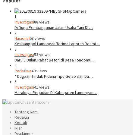
Populer
1
Investigasi
88 views
Di Duga Pembangunan Jalan Usaha Tani DI …
2
Nasional
68 views
Kesbangpol Lamongan Terima Laporan Resmi…
3
Investigasi
53 views
Baru 3 Bulan,Rabat Beton di Desa Tondomu…
4
Peristiwa
49 views
* Dugaan Tindak Pidana Tipu Gelap dan Du…
5
Investigasi
41 views
Maraknya Perjudian Di Kabupaten Lamongan…
Tentang Kami
Redaksi
Kontak
Iklan
Disclaimer