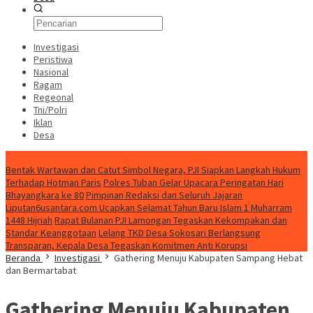
Investigasi
Peristiwa
Nasional
Ragam
Regeonal
Tni/Polri
Iklan
Desa
News
Bentak Wartawan dan Catut Simbol Negara, PJI Siapkan Langkah Hukum
Terhadap Hotman Paris
Polres Tuban Gelar Upacara Peringatan Hari
Bhayangkara ke 80
Pimpinan Redaksi dan Seluruh Jajaran
Liputan6usantara.com Ucapkan Selamat Tahun Baru Islam 1 Muharram
1448 Hijriah
Rapat Bulanan PJI Lamongan Tegaskan Kekompakan dan
Standar Keanggotaan
Lelang TKD Desa Sokosari Berlangsung
Transparan, Kepala Desa Tegaskan Komitmen Anti Korupsi
Beranda
Investigasi
Gathering Menuju Kabupaten Sampang Hebat
dan Bermartabat
Gathering Menuju Kabupaten