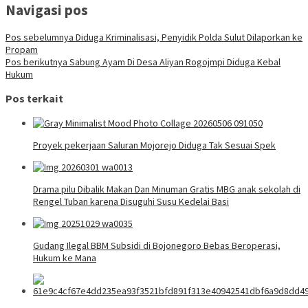
Navigasi pos
Pos sebelumnya
Diduga Kriminalisasi, Penyidik Polda Sulut Dilaporkan ke
Propam
Pos berikutnya
Sabung Ayam Di Desa Aliyan Rogojmpi Diduga Kebal
Hukum
Pos terkait
Proyek pekerjaan Saluran Mojorejo Diduga Tak Sesuai Spek
Drama pilu Dibalik Makan Dan Minuman Gratis MBG anak sekolah di
Rengel Tuban karena Disuguhi Susu Kedelai Basi
Gudang Ilegal BBM Subsidi di Bojonegoro Bebas Beroperasi,
Hukum ke Mana