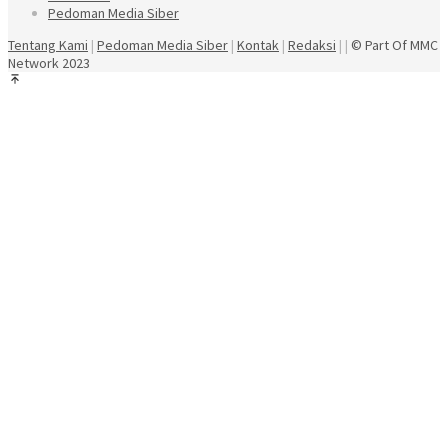
Pedoman Media Siber
Tentang Kami
|
Pedoman Media Siber
|
Kontak
|
Redaksi
| |
© Part Of MMC
Network 2023