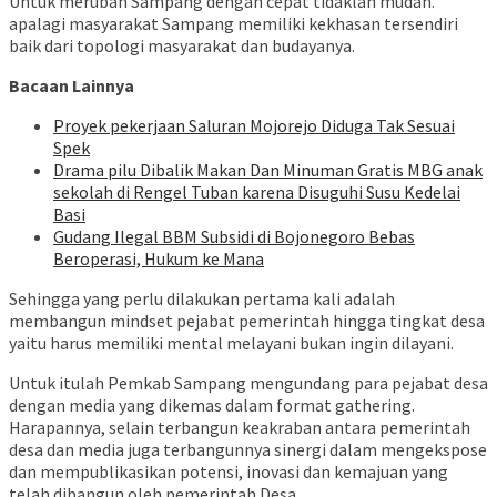
Untuk merubah Sampang dengan cepat tidaklah mudah.
apalagi masyarakat Sampang memiliki kekhasan tersendiri
baik dari topologi masyarakat dan budayanya.
Bacaan Lainnya
Proyek pekerjaan Saluran Mojorejo Diduga Tak Sesuai
Spek
Drama pilu Dibalik Makan Dan Minuman Gratis MBG anak
sekolah di Rengel Tuban karena Disuguhi Susu Kedelai
Basi
Gudang Ilegal BBM Subsidi di Bojonegoro Bebas
Beroperasi, Hukum ke Mana
Sehingga yang perlu dilakukan pertama kali adalah
membangun mindset pejabat pemerintah hingga tingkat desa
yaitu harus memiliki mental melayani bukan ingin dilayani.
Untuk itulah Pemkab Sampang mengundang para pejabat desa
dengan media yang dikemas dalam format gathering.
Harapannya, selain terbangun keakraban antara pemerintah
desa dan media juga terbangunnya sinergi dalam mengekspose
dan mempublikasikan potensi, inovasi dan kemajuan yang
telah dibangun oleh pemerintah Desa.