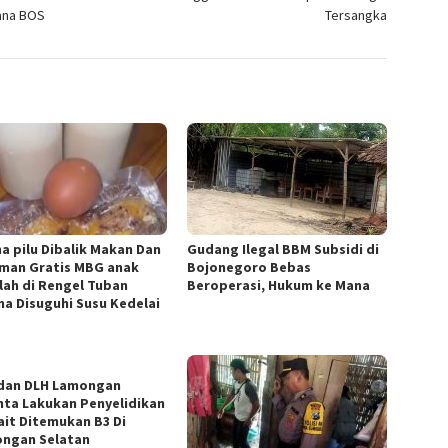
ana BOS
Tersangka
a pilu Dibalik Makan Dan
Gudang Ilegal BBM Subsidi di
man Gratis MBG anak
Bojonegoro Bebas
lah di Rengel Tuban
Beroperasi, Hukum ke Mana
na Disuguhi Susu Kedelai
dan DLH Lamongan
nta Lakukan Penyelidikan
ait Ditemukan B3 Di
ngan Selatan