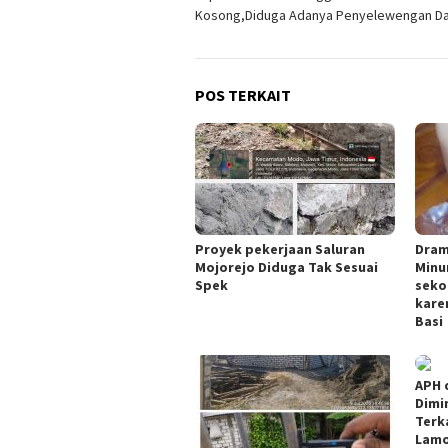
pos
Kosong,Diduga Adanya Penyelewengan D
POS TERKAIT
Proyek pekerjaan Saluran
Dram
Mojorejo Diduga Tak Sesuai
Minu
Spek
seko
kare
Basi
APH 
Dimi
Terk
Lamo