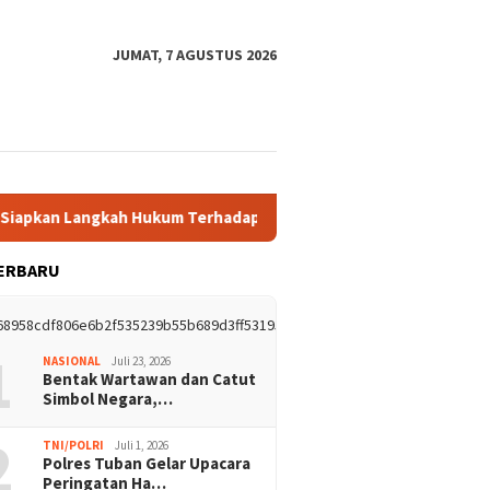
JUMAT, 7 AGUSTUS 2026
n Langkah Hukum Terhadap Hotman Paris
Polres Tuban Gel
ERBARU
1
NASIONAL
Juli 23, 2026
Bentak Wartawan dan Catut
Simbol Negara,…
2
TNI/POLRI
Juli 1, 2026
Polres Tuban Gelar Upacara
Peringatan Ha…