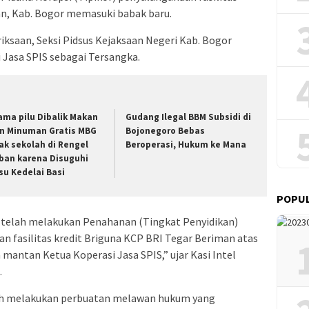
an, Kab. Bogor memasuki babak baru.
ksaan, Seksi Pidsus Kejaksaan Negeri Kab. Bogor
Jasa SPIS sebagai Tersangka.
ama pilu Dibalik Makan
Gudang Ilegal BBM Subsidi di
n Minuman Gratis MBG
Bojonegoro Bebas
ak sekolah di Rengel
Beroperasi, Hukum ke Mana
ban karena Disuguhi
su Kedelai Basi
POPU
 telah melakukan Penahanan (Tingkat Penyidikan)
n fasilitas kredit Briguna KCP BRI Tegar Beriman atas
antan Ketua Koperasi Jasa SPIS,” ujar Kasi Intel
.
ah melakukan perbuatan melawan hukum yang