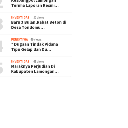
2
Kesbangpol Lamongan
Terima Laporan Resmi…
3
INVESTIGASI
53 views
Baru 3 Bulan,Rabat Beton di
Desa Tondomu…
4
PERISTIWA
49 views
* Dugaan Tindak Pidana
Tipu Gelap dan Du…
5
INVESTIGASI
41 views
Maraknya Perjudian Di
Kabupaten Lamongan…