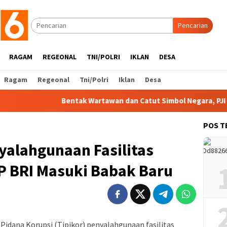
Pencarian
RAGAM
REGEONAL
TNI/POLRI
IKLAN
DESA
Ragam
Regeonal
Tni/Polri
Iklan
Desa
Bentak Wartawan dan Catut Simbol Negara, PJI Siapka
POS T
yalahgunaan Fasilitas
P BRI Masuki Babak Baru
idana Korupsi (Tipikor) penyalahgunaan fasilitas