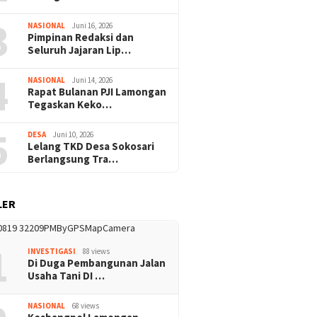
3
NASIONAL
Juni 16, 2026
Pimpinan Redaksi dan
Seluruh Jajaran Lip…
4
NASIONAL
Juni 14, 2026
Rapat Bulanan PJI Lamongan
Tegaskan Keko…
5
DESA
Juni 10, 2026
Lelang TKD Desa Sokosari
Berlangsung Tra…
LER
1
INVESTIGASI
88 views
Di Duga Pembangunan Jalan
Usaha Tani DI …
NASIONAL
68 views