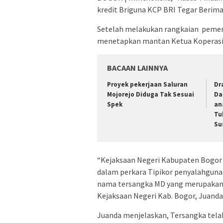
kredit Briguna KCP BRI Tegar Berim
Setelah melakukan rangkaian pemeri
menetapkan mantan Ketua Koperasi 
BACAAN LAINNYA
Proyek pekerjaan Saluran
Dr
Mojorejo Diduga Tak Sesuai
Da
Spek
an
Tu
Su
“Kejaksaan Negeri Kabupaten Bogor
dalam perkara Tipikor penyalahgunaa
nama tersangka MD yang merupakan m
Kejaksaan Negeri Kab. Bogor, Juanda
Juanda menjelaskan, Tersangka tel