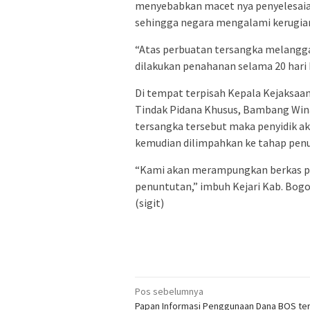
menyebabkan macet nya penyelesaian
sehingga negara mengalami kerugian 
“Atas perbuatan tersangka melanggar 
dilakukan penahanan selama 20 hari 
Di tempat terpisah Kepala Kejaksaan
Tindak Pidana Khusus, Bambang Win
tersangka tersebut maka penyidik a
kemudian dilimpahkan ke tahap pen
“Kami akan merampungkan berkas pe
penuntutan,” imbuh Kejari Kab. Bog
(sigit)
Navigasi
Pos sebelumnya
Papan Informasi Penggunaan Dana BOS ter