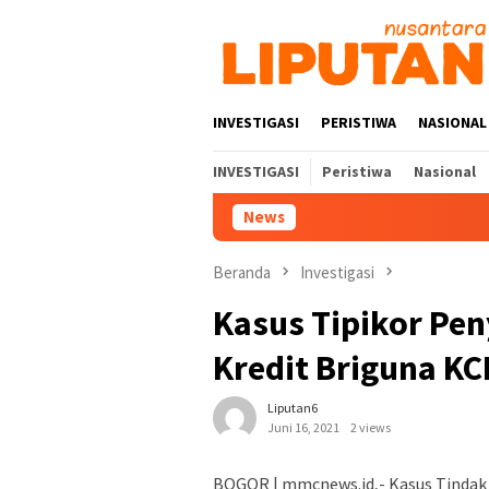
Loncat
ke
konten
INVESTIGASI
PERISTIWA
NASIONAL
INVESTIGASI
Peristiwa
Nasional
News
Beranda
Investigasi
Kasus Tipikor Pen
Kredit Briguna KC
Liputan6
Juni 16, 2021
2 views
BOGOR | mmcnews.id,- Kasus Tindak P