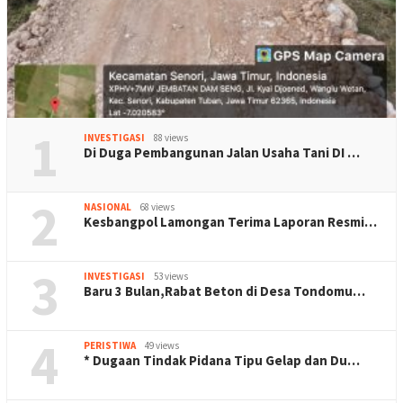
1
INVESTIGASI
88 views
Di Duga Pembangunan Jalan Usaha Tani DI …
2
NASIONAL
68 views
Kesbangpol Lamongan Terima Laporan Resmi…
3
INVESTIGASI
53 views
Baru 3 Bulan,Rabat Beton di Desa Tondomu…
4
PERISTIWA
49 views
* Dugaan Tindak Pidana Tipu Gelap dan Du…