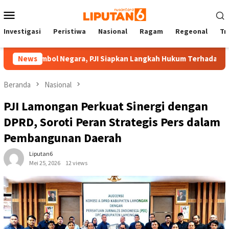
Loncat
Menu
ke
Mobile
konten
Investigasi
Peristiwa
Nasional
Ragam
Regeonal
Tn
Simbol Negara, PJI Siapkan Langkah Hukum Terhadap Hotman Pa
News
Beranda
Nasional
PJI Lamongan Perkuat Sinergi dengan
DPRD, Soroti Peran Strategis Pers dalam
Pembangunan Daerah
Liputan6
Mei 25, 2026
12 views