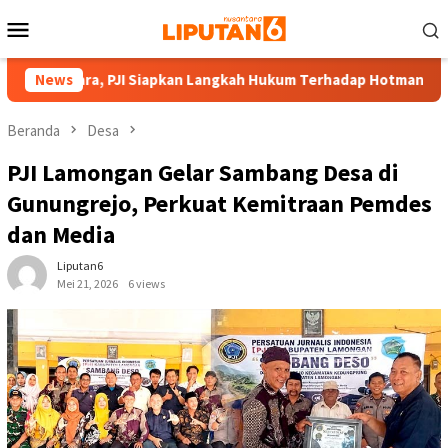
Loncat
Menu
ke
Mobile
konten
 Negara, PJI Siapkan Langkah Hukum Terhadap Hotman Paris
News
Beranda
Desa
PJI Lamongan Gelar Sambang Desa di
Gunungrejo, Perkuat Kemitraan Pemdes
dan Media
Liputan6
Mei 21, 2026
6 views