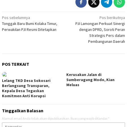
Navigasi
Pos sebelumnya
Pos berikutnya
Tonggak Baru Bumi Kolaka Timur,
PJI Lamongan Perkuat Sinergi
pos
Perwakilan PJI Resmi Ditetapkan
dengan DPRD, Soroti Peran
Strategis Pers dalam
Pembangunan Daerah
POS TERKAIT
Kerusakan Jalan di
Sumberagung Modo, Kian
Lelang TKD Desa Sokosari
Meluas
Berlangsung Transparan,
Kepala Desa Tegaskan
Komitmen Anti Korupsi
Tinggalkan Balasan
Alamat email Anda tidak akan dipublikasikan.
Ruas yang wajib ditandai
*