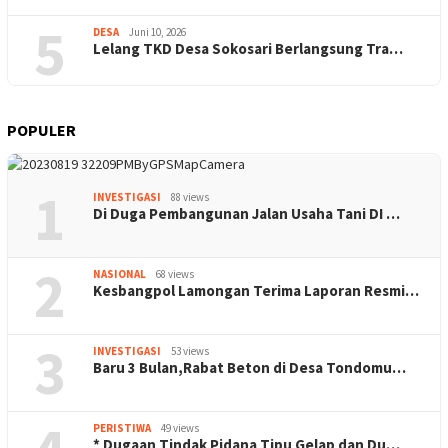
5
DESA
Juni 10, 2026
Lelang TKD Desa Sokosari Berlangsung Tra…
POPULER
1
INVESTIGASI
88 views
Di Duga Pembangunan Jalan Usaha Tani DI …
2
NASIONAL
68 views
Kesbangpol Lamongan Terima Laporan Resmi…
3
INVESTIGASI
53 views
Baru 3 Bulan,Rabat Beton di Desa Tondomu…
PERISTIWA
49 views
* Dugaan Tindak Pidana Tipu Gelap dan Du…