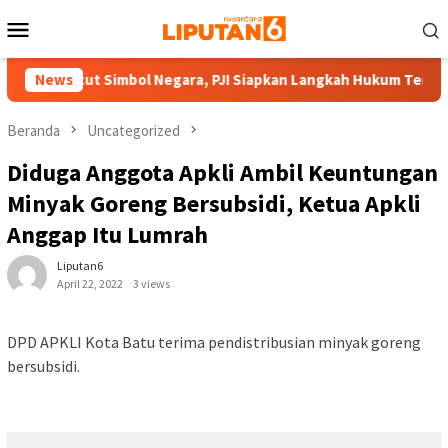
Loncat
Menu
ke
Mobile
konten
dan Catut Simbol Negara, PJI Siapkan Langkah Hukum Terhadap 
News
Beranda
Uncategorized
Diduga Anggota Apkli Ambil Keuntungan
Minyak Goreng Bersubsidi, Ketua Apkli
Anggap Itu Lumrah
Liputan6
April 22, 2022
3 views
DPD APKLI Kota Batu terima pendistribusian minyak goreng
bersubsidi.