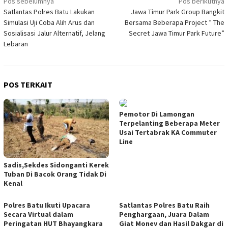
Navigasi
Pos sebelumnya
Pos berikutnya
Satlantas Polres Batu Lakukan
Jawa Timur Park Group Bangkit
pos
Simulasi Uji Coba Alih Arus dan
Bersama Beberapa Project ” The
Sosialisasi Jalur Alternatif, Jelang
Secret Jawa Timur Park Future”
Lebaran
POS TERKAIT
Pemotor Di Lamongan
Terpelanting Beberapa Meter
Usai Tertabrak KA Commuter
Line
Sadis,Sekdes Sidonganti Kerek
Tuban Di Bacok Orang Tidak Di
Kenal
Polres Batu Ikuti Upacara
Satlantas Polres Batu Raih
Secara Virtual dalam
Penghargaan, Juara Dalam
Peringatan HUT Bhayangkara
Giat Monev dan Hasil Dakgar di