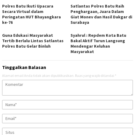
Polres Batu Ikuti Upacara
Satlantas Polres Batu Raih
Secara Virtual dalam
Penghargaan, Juara Dalam
Peringatan HUT Bhayangkara
Giat Monev dan Hasil Dakgar di
ke-76
Surabaya
Guna Edukasi Masyarakat
Syahrul : Repdem Kota Batu
Tertib Berlalu Lintas Satlantas
Bakal Aktif Turun Langsung
Polres Batu Gelar Binluh
Mendengar Keluhan
Masyarakat
Tinggalkan Balasan
Alamat email Anda tidak akan dipublikasikan.
Ruas yang wajib ditandai
*