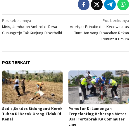
Navigasi
Pos sebelumnya
Pos berikutnya
Miris, Jembatan Ambrol di Desa
Adetya : Prihatin dan Kecewa atas
pos
Gunungrejo Tak Kunjung Diperbaiki
Tuntutan yang Dibacakan Rekan
Penuntut Umum
POS TERKAIT
Sadis,Sekdes Sidonganti Kerek
Pemotor Di Lamongan
Tuban Di Bacok Orang Tidak Di
Terpelanting Beberapa Meter
Kenal
Usai Tertabrak KA Commuter
Line