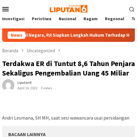
Loncat
Menu
ke
Mobile
konten
Investigasi
Peristiwa
Nasional
Ragam
Regeonal
Tn
imbol Negara, PJI Siapkan Langkah Hukum Terhadap Hotman Pari
News
Beranda
Uncategorized
Terdakwa ER di Tuntut 8,6 Tahun Penjara
Sekaligus Pengembalian Uang 45 Miliar
Liputan6
April 14, 2022
3 views
Andri Lesmana, SH MH, saat sesi wawancara usai persidangan
BACAAN LAINNYA