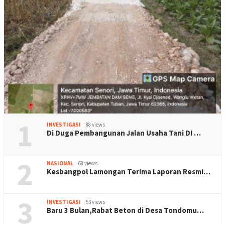
1
INVESTIGASI
88 views
Di Duga Pembangunan Jalan Usaha Tani DI …
2
NASIONAL
68 views
Kesbangpol Lamongan Terima Laporan Resmi…
3
INVESTIGASI
53 views
Baru 3 Bulan,Rabat Beton di Desa Tondomu…