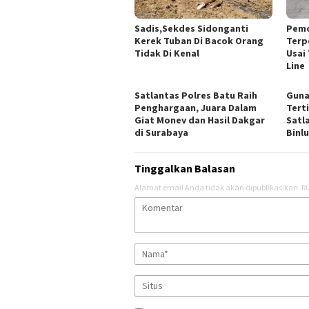
Sadis,Sekdes Sidonganti
Pemo
Kerek Tuban Di Bacok Orang
Terp
Tidak Di Kenal
Usai
Line
Satlantas Polres Batu Raih
Guna
Penghargaan, Juara Dalam
Terti
Giat Monev dan Hasil Dakgar
Satl
di Surabaya
Binl
Tinggalkan Balasan
Alamat email Anda tidak akan dipublikasikan.
Ru