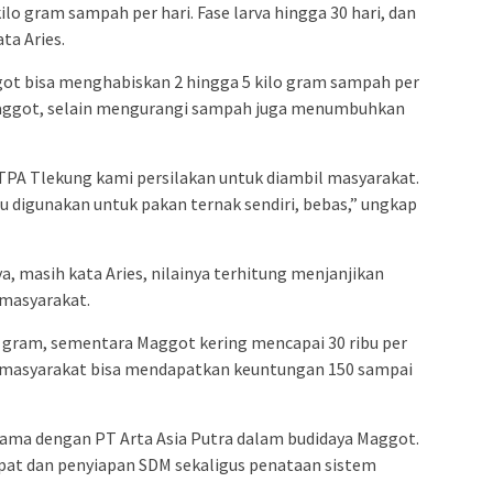
ilo gram sampah per hari. Fase larva hingga 30 hari, dan
ta Aries.
got bisa menghabiskan 2 hingga 5 kilo gram sampah per
 Maggot, selain mengurangi sampah juga menumbuhkan
 TPA Tlekung kami persilakan untuk diambil masyarakat.
au digunakan untuk pakan ternak sendiri, bebas,” ungkap
, masih kata Aries, nilainya terhitung menjanjikan
masyarakat.
0 gram, sementara Maggot kering mencapai 30 ribu per
ri, masyarakat bisa mendapatkan keuntungan 150 sampai
 sama dengan PT Arta Asia Putra dalam budidaya Maggot.
mpat dan penyiapan SDM sekaligus penataan sistem