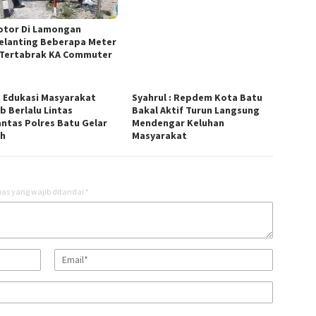
tor Di Lamongan
elanting Beberapa Meter
 Tertabrak KA Commuter
 Edukasi Masyarakat
Syahrul : Repdem Kota Batu
b Berlalu Lintas
Bakal Aktif Turun Langsung
antas Polres Batu Gelar
Mendengar Keluhan
uh
Masyarakat
as yang wajib ditandai
*