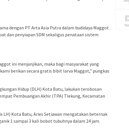
 sama dengan PT Arta Asia Putra dalam budidaya Maggot.
mpat dan penyiapan SDM sekaligus penataan sistem
aggot ini menjanjikan, maka bagi masyarakat yang
kami berikan secara gratis bibit larva Maggot,” pungkas
ngkungan Hidup (DLH) Kota Batu, lakukan terobosan
Tempat Pembuangan Akhir (TPA) Tlekung, Kecamatan
is LH) Kota Batu, Aries Setiawan mengatakan beternak
nik 1 sampai 3 kali bobot tubuhnya dalam 24 jam.