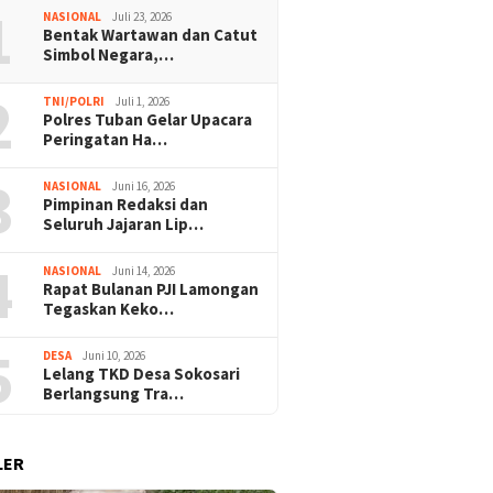
1
NASIONAL
Juli 23, 2026
Bentak Wartawan dan Catut
Simbol Negara,…
2
TNI/POLRI
Juli 1, 2026
Polres Tuban Gelar Upacara
Peringatan Ha…
3
NASIONAL
Juni 16, 2026
Pimpinan Redaksi dan
Seluruh Jajaran Lip…
4
NASIONAL
Juni 14, 2026
Rapat Bulanan PJI Lamongan
Tegaskan Keko…
5
DESA
Juni 10, 2026
Lelang TKD Desa Sokosari
Berlangsung Tra…
LER