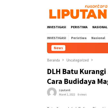
Loncat
ke
konten
INVESTIGASI
PERISTIWA
NASIONAL
INVESTIGASI
Peristiwa
Nasional
News
Beranda
Uncategorized
DLH Batu Kurangi
Cara Budidaya Ma
Liputan6
Maret 1, 2022
6 views