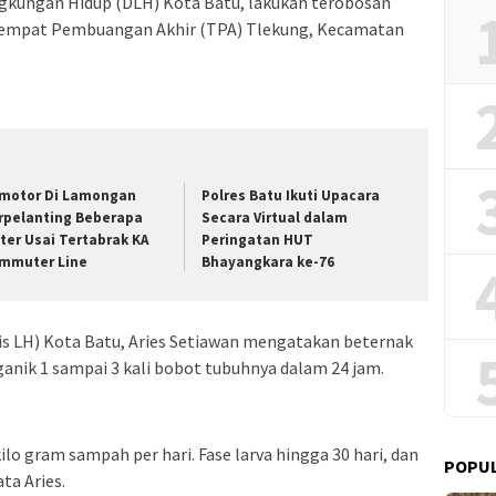
ingkungan Hidup (DLH) Kota Batu, lakukan terobosan
Tempat Pembuangan Akhir (TPA) Tlekung, Kecamatan
motor Di Lamongan
Polres Batu Ikuti Upacara
rpelanting Beberapa
Secara Virtual dalam
ter Usai Tertabrak KA
Peringatan HUT
mmuter Line
Bhayangkara ke-76
is LH) Kota Batu, Aries Setiawan mengatakan beternak
nik 1 sampai 3 kali bobot tubuhnya dalam 24 jam.
ilo gram sampah per hari. Fase larva hingga 30 hari, dan
POPU
ta Aries.