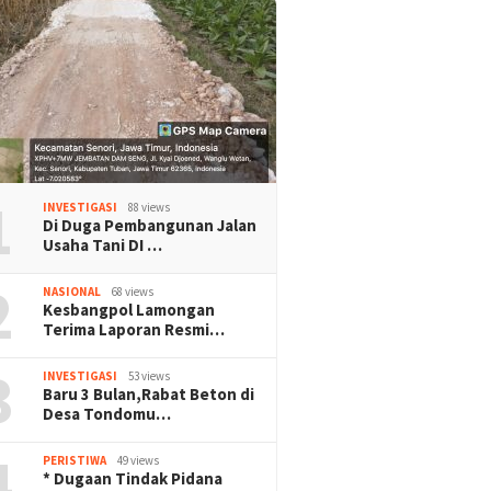
1
INVESTIGASI
88 views
Di Duga Pembangunan Jalan
Usaha Tani DI …
2
NASIONAL
68 views
Kesbangpol Lamongan
Terima Laporan Resmi…
3
INVESTIGASI
53 views
Baru 3 Bulan,Rabat Beton di
Desa Tondomu…
4
PERISTIWA
49 views
* Dugaan Tindak Pidana