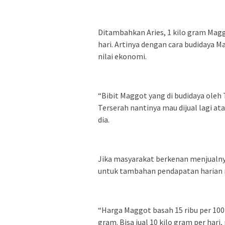
Ditambahkan Aries, 1 kilo gram Mag
hari. Artinya dengan cara budidaya
nilai ekonomi.
“Bibit Maggot yang di budidaya oleh
Terserah nantinya mau dijual lagi at
dia.
Jika masyarakat berkenan menjualnya
untuk tambahan pendapatan harian 
“Harga Maggot basah 15 ribu per 10
gram. Bisa jual 10 kilo gram per ha