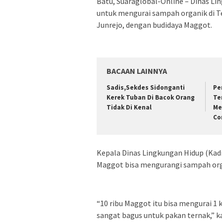
Batu, Suaraglobal-Online – Dinas L
untuk mengurai sampah organik di 
Junrejo, dengan budidaya Maggot.
BACAAN LAINNYA
Sadis,Sekdes Sidonganti
Pe
Kerek Tuban Di Bacok Orang
Te
Tidak Di Kenal
Me
Co
Kepala Dinas Lingkungan Hidup (Kad
Maggot bisa mengurangi sampah orga
“10 ribu Maggot itu bisa mengurai 1 k
sangat bagus untuk pakan ternak,” ka