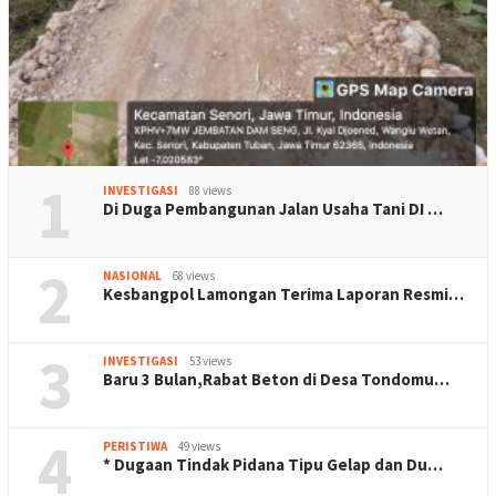
1
INVESTIGASI
88 views
Di Duga Pembangunan Jalan Usaha Tani DI …
2
NASIONAL
68 views
Kesbangpol Lamongan Terima Laporan Resmi…
3
INVESTIGASI
53 views
Baru 3 Bulan,Rabat Beton di Desa Tondomu…
4
PERISTIWA
49 views
* Dugaan Tindak Pidana Tipu Gelap dan Du…