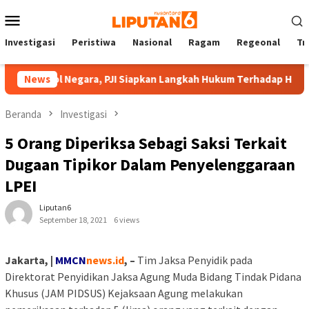
Loncat
Menu
ke
Mobile
konten
Investigasi
Peristiwa
Nasional
Ragam
Regeonal
Tn
imbol Negara, PJI Siapkan Langkah Hukum Terhadap Hotman Pari
News
Beranda
Investigasi
5 Orang Diperiksa Sebagi Saksi Terkait
Dugaan Tipikor Dalam Penyelenggaraan
LPEI
Liputan6
September 18, 2021
6 views
Jakarta, |
MMCN
news.id
, –
Tim Jaksa Penyidik pada
Direktorat Penyidikan Jaksa Agung Muda Bidang Tindak Pidana
Khusus (JAM PIDSUS) Kejaksaan Agung melakukan