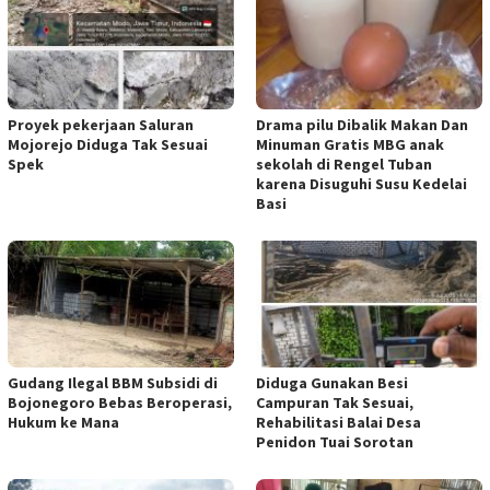
Proyek pekerjaan Saluran
Drama pilu Dibalik Makan Dan
Mojorejo Diduga Tak Sesuai
Minuman Gratis MBG anak
Spek
sekolah di Rengel Tuban
karena Disuguhi Susu Kedelai
Basi
Gudang Ilegal BBM Subsidi di
Diduga Gunakan Besi
Bojonegoro Bebas Beroperasi,
Campuran Tak Sesuai,
Hukum ke Mana
Rehabilitasi Balai Desa
Penidon Tuai Sorotan