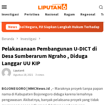
Loncat
Menu
ke
Mobile
konten
Investigasi
Peristiwa
Nasional
Ragam
Regeonal
Tn
 Simbol Negara, PJI Siapkan Langkah Hukum Terhadap Hotman Pa
News
Beranda
Investigasi
Pelakasanaan Pembangunan U-DICT di
Desa Sumberarum Ngraho , Diduga
Langgar UU KIP
Liputan6
Agustus 18, 2021
3 views
BOJONEGORO | MMCNews.Id
,– Maraknya proyek tanpa papan
nama di Kabupaten Bojonegoro diduga karena lemahnya
pengawasan. Akibatnya, banyak pelaksana proyek yang tidak