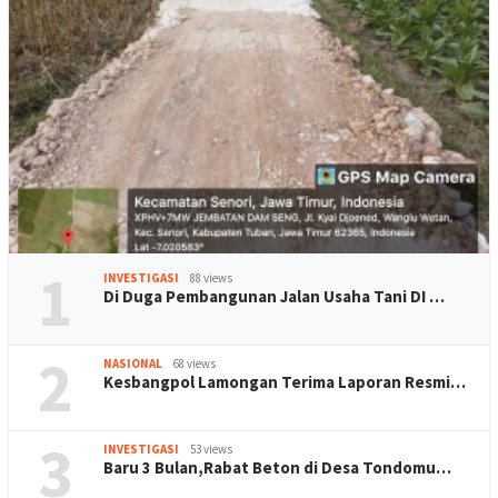
1
INVESTIGASI
88 views
Di Duga Pembangunan Jalan Usaha Tani DI …
2
NASIONAL
68 views
Kesbangpol Lamongan Terima Laporan Resmi…
3
INVESTIGASI
53 views
Baru 3 Bulan,Rabat Beton di Desa Tondomu…