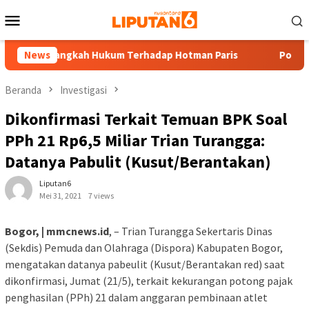
Loncat
Menu
ke
Mobile
konten
apkan Langkah Hukum Terhadap Hotman Paris
News
Polres Tuba
Beranda
Investigasi
Dikonfirmasi Terkait Temuan BPK Soal
PPh 21 Rp6,5 Miliar Trian Turangga:
Datanya Pabulit (Kusut/Berantakan)
Liputan6
Mei 31, 2021
7 views
Bogor, | mmcnews.id
, – Trian Turangga Sekertaris Dinas
(Sekdis) Pemuda dan Olahraga (Dispora) Kabupaten Bogor,
mengatakan datanya pabeulit (Kusut/Berantakan red) saat
dikonfirmasi, Jumat (21/5), terkait kekurangan potong pajak
penghasilan (PPh) 21 dalam anggaran pembinaan atlet