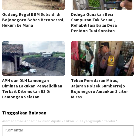
Gudang Ilegal BBM Subsidi di
Diduga Gunakan Besi
Bojonegoro Bebas Beroperasi,
Campuran Tak Sesuai,
Hukum ke Mana
Rehabilitasi Balai Desa
Penidon Tuai Sorotan
APH dan DLH Lamongan
Tekan Peredaran Miras,
Diminta Lakukan Penyelidikan
Jajaran Polsek Sumberrejo
Terkait Ditemukan B3 Di
Bojonegoro Amankan 3 Liter
Lamongan Selatan
Miras
Tinggalkan Balasan
Alamat email Anda tidak akan dipublikasikan.
Ruas yang wajib ditandai
*