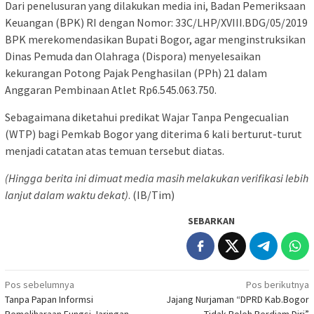
Dari penelusuran yang dilakukan media ini, Badan Pemeriksaan
Keuangan (BPK) RI dengan Nomor: 33C/LHP/XVIII.BDG/05/2019
BPK merekomendasikan Bupati Bogor, agar menginstruksikan
Dinas Pemuda dan Olahraga (Dispora) menyelesaikan
kekurangan Potong Pajak Penghasilan (PPh) 21 dalam
Anggaran Pembinaan Atlet Rp6.545.063.750.
Sebagaimana diketahui predikat Wajar Tanpa Pengecualian
(WTP) bagi Pemkab Bogor yang diterima 6 kali berturut-turut
menjadi catatan atas temuan tersebut diatas.
(Hingga berita ini dimuat media masih melakukan verifikasi lebih
lanjut dalam waktu dekat)
. (IB/Tim)
SEBARKAN
Navigasi
Pos sebelumnya
Pos berikutnya
Tanpa Papan Informsi
Jajang Nurjaman “DPRD Kab.Bogor
pos
Pemeliharaan Fungsi Jaringan
Tidak Boleh Berdiam Diri”