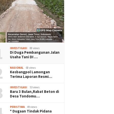
1
INVESTIGASI
88 views
Di Duga Pembangunan Jalan
Usaha Tani DI …
2
NASIONAL
68 views
Kesbangpol Lamongan
Terima Laporan Resmi…
3
INVESTIGASI
53 views
Baru 3 Bulan,Rabat Beton di
Desa Tondomu…
4
PERISTIWA
49 views
* Dugaan Tindak Pidana