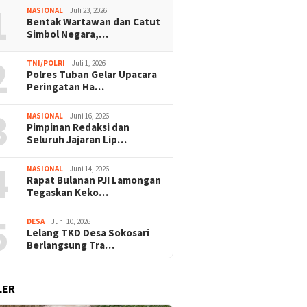
1
NASIONAL
Juli 23, 2026
Bentak Wartawan dan Catut
Simbol Negara,…
2
TNI/POLRI
Juli 1, 2026
Polres Tuban Gelar Upacara
Peringatan Ha…
3
NASIONAL
Juni 16, 2026
Pimpinan Redaksi dan
Bulanan PJI Lamongan
Lelang TKD Desa Sokosari
Bentak 
Seluruh Jajaran Lip…
kan Kekompakan dan
Berlangsung Transparan,
Simbol N
ar Keanggotaan
Kepala Desa Tegaskan
Langka
4
NASIONAL
Juni 14, 2026
Komitmen Anti Korupsi
Hotman 
Rapat Bulanan PJI Lamongan
Tegaskan Keko…
5
DESA
Juni 10, 2026
Lelang TKD Desa Sokosari
Berlangsung Tra…
LER