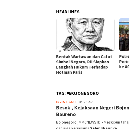
HEADLINES
«
ang TKD Desa Sokosari
Polr
Bentak Wartawan dan Catut
langsung Transparan,
Peri
Simbol Negara, PJI Siapkan
ala Desa Tegaskan
ke 8
Langkah Hukum Terhadap
itmen Anti Korupsi
Hotman Paris
TAG:
#BOJONEGORO
INVESTIGASI
liputan6
Mei 27, 2021
Besok , Kejaksaan Negeri Bojo
Baureno
Bojonegoro ]MMCNEWS.ID,- Meskipun taha
dan juga kerjasama
Selengkapnya