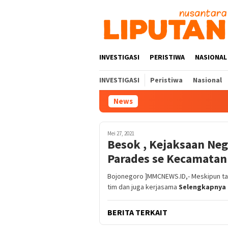
Loncat
ke
konten
INVESTIGASI
PERISTIWA
NASIONAL
INVESTIGASI
Peristiwa
Nasional
News
Mei 27, 2021
Besok , Kejaksaan Neg
Parades se Kecamatan
Bojonegoro ]MMCNEWS.ID,- Meskipun ta
tim dan juga kerjasama
Selengkapnya
BERITA TERKAIT