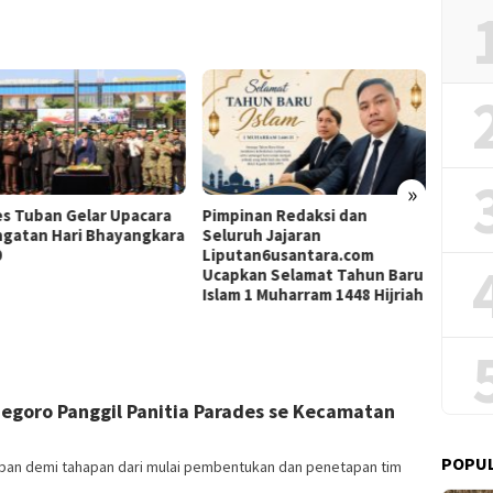
»
es Tuban Gelar Upacara
Pimpinan Redaksi dan
Rapat 
ngatan Hari Bhayangkara
Seluruh Jajaran
Tegas
0
Liputan6usantara.com
Stand
Ucapkan Selamat Tahun Baru
Islam 1 Muharram 1448 Hijriah
negoro Panggil Panitia Parades se Kecamatan
POPU
pan demi tahapan dari mulai pembentukan dan penetapan tim