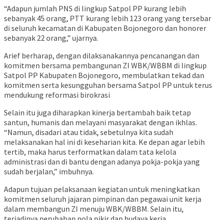
“Adapun jumlah PNS di lingkup Satpol PP kurang lebih
sebanyak 45 orang, PTT kurang lebih 123 orang yang tersebar
di seluruh kecamatan di Kabupaten Bojonegoro dan honorer
sebanyak 22 orang,” ujarnya.
Arief berharap, dengan dilaksanakannya pencanangan dan
komitmen bersama pembangunan ZI WBK/WBBM di lingkup
Satpol PP Kabupaten Bojonegoro, membulatkan tekad dan
komitmen serta kesungguhan bersama Satpol PP untuk terus
mendukung reformasi birokrasi
Selain itu juga diharapkan kinerja bertambah baik tetap
santun, humanis dan melayani masyarakat dengan ikhlas.
“Namun, disadari atau tidak, sebetulnya kita sudah
melaksanakan hal ini di keseharian kita. Ke depan agar lebih
tertib, maka harus terformatkan dalam tata kelola
administrasi dan di bantu dengan adanya pokja-pokja yang
sudah berjalan,” imbuhnya.
Adapun tujuan pelaksanaan kegiatan untuk meningkatkan
komitmen seluruh jajaran pimpinan dan pegawai unit kerja
dalam membangun ZI menuju WBK/WBBM. Selain itu,
terjadinya perubahan pola pikir dan budaya kerja.