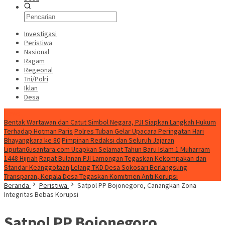
Investigasi
Peristiwa
Nasional
Ragam
Regeonal
Tni/Polri
Iklan
Desa
News
Bentak Wartawan dan Catut Simbol Negara, PJI Siapkan Langkah Hukum
Terhadap Hotman Paris
Polres Tuban Gelar Upacara Peringatan Hari
Bhayangkara ke 80
Pimpinan Redaksi dan Seluruh Jajaran
Liputan6usantara.com Ucapkan Selamat Tahun Baru Islam 1 Muharram
1448 Hijriah
Rapat Bulanan PJI Lamongan Tegaskan Kekompakan dan
Standar Keanggotaan
Lelang TKD Desa Sokosari Berlangsung
Transparan, Kepala Desa Tegaskan Komitmen Anti Korupsi
Beranda
Peristiwa
Satpol PP Bojonegoro, Canangkan Zona
Integritas Bebas Korupsi
Satpol PP Bojonegoro,