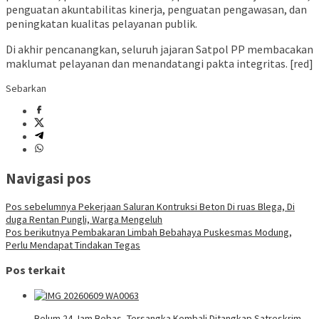
penguatan akuntabilitas kinerja, penguatan pengawasan, dan
peningkatan kualitas pelayanan publik.
Di akhir pencanangkan, seluruh jajaran Satpol PP membacakan
maklumat pelayanan dan menandatangi pakta integritas. [red]
Sebarkan
Navigasi pos
Pos sebelumnya
Pekerjaan Saluran Kontruksi Beton Di ruas Blega, Di
duga Rentan Pungli, Warga Mengeluh
Pos berikutnya
Pembakaran Limbah Bebahaya Puskesmas Modung,
Perlu Mendapat Tindakan Tegas
Pos terkait
Belum 24 Jam Bebas, Tersangka Kembali Ditangkap Satreskrim