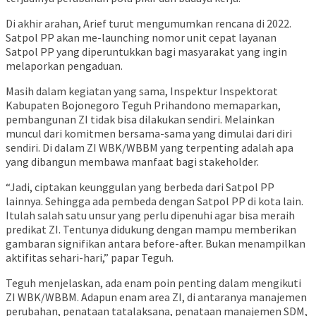
Di akhir arahan, Arief turut mengumumkan rencana di 2022.
Satpol PP akan me-launching nomor unit cepat layanan
Satpol PP yang diperuntukkan bagi masyarakat yang ingin
melaporkan pengaduan.
Masih dalam kegiatan yang sama, Inspektur Inspektorat
Kabupaten Bojonegoro Teguh Prihandono memaparkan,
pembangunan ZI tidak bisa dilakukan sendiri. Melainkan
muncul dari komitmen bersama-sama yang dimulai dari diri
sendiri. Di dalam ZI WBK/WBBM yang terpenting adalah apa
yang dibangun membawa manfaat bagi stakeholder.
“Jadi, ciptakan keunggulan yang berbeda dari Satpol PP
lainnya. Sehingga ada pembeda dengan Satpol PP di kota lain.
Itulah salah satu unsur yang perlu dipenuhi agar bisa meraih
predikat ZI. Tentunya didukung dengan mampu memberikan
gambaran signifikan antara before-after. Bukan menampilkan
aktifitas sehari-hari,” papar Teguh.
Teguh menjelaskan, ada enam poin penting dalam mengikuti
ZI WBK/WBBM. Adapun enam area ZI, di antaranya manajemen
perubahan, penataan tatalaksana, penataan manajemen SDM,