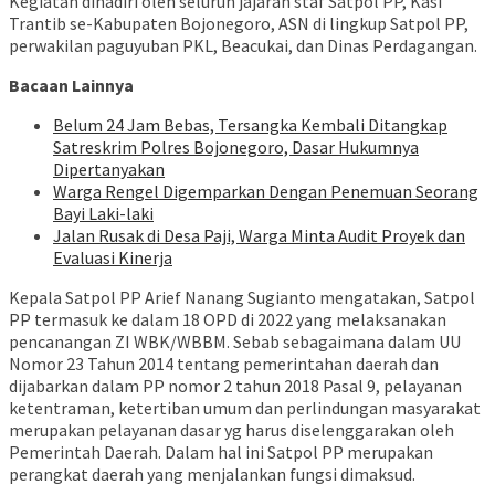
Kegiatan dihadiri oleh seluruh jajaran staf Satpol PP, Kasi
Trantib se-Kabupaten Bojonegoro, ASN di lingkup Satpol PP,
perwakilan paguyuban PKL, Beacukai, dan Dinas Perdagangan.
Bacaan Lainnya
Belum 24 Jam Bebas, Tersangka Kembali Ditangkap
Satreskrim Polres Bojonegoro, Dasar Hukumnya
Dipertanyakan
Warga Rengel Digemparkan Dengan Penemuan Seorang
Bayi Laki-laki
Jalan Rusak di Desa Paji, Warga Minta Audit Proyek dan
Evaluasi Kinerja
Kepala Satpol PP Arief Nanang Sugianto mengatakan, Satpol
PP termasuk ke dalam 18 OPD di 2022 yang melaksanakan
pencanangan ZI WBK/WBBM. Sebab sebagaimana dalam UU
Nomor 23 Tahun 2014 tentang pemerintahan daerah dan
dijabarkan dalam PP nomor 2 tahun 2018 Pasal 9, pelayanan
ketentraman, ketertiban umum dan perlindungan masyarakat
merupakan pelayanan dasar yg harus diselenggarakan oleh
Pemerintah Daerah. Dalam hal ini Satpol PP merupakan
perangkat daerah yang menjalankan fungsi dimaksud.