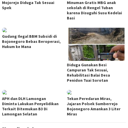
Mojorejo Diduga Tak Sesuai
Minuman Gratis MBG anak
Spek
sekolah di Rengel Tuban
karena Disuguhi Susu Kedelai
Basi
Gudang Ilegal BBM Subsidi di
Bojonegoro Bebas Beroperasi,
Hukum ke Mana
Diduga Gunakan Besi
Campuran Tak Sesuai,
Rehabilitasi Balai Desa
Penidon Tuai Sorotan
APH dan DLH Lamongan
Tekan Peredaran Miras,
Diminta Lakukan Penyelidikan
Jajaran Polsek Sumberrejo
Terkait Ditemukan B3 Di
Bojonegoro Amankan 3 Liter
Lamongan Selatan
Miras