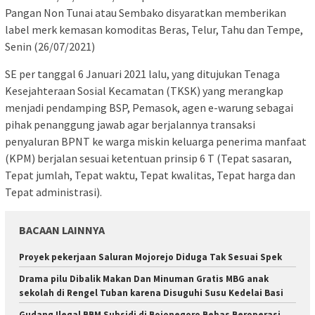
Pangan Non Tunai atau Sembako disyaratkan memberikan
label merk kemasan komoditas Beras, Telur, Tahu dan Tempe,
Senin (26/07/2021)
SE per tanggal 6 Januari 2021 lalu, yang ditujukan Tenaga
Kesejahteraan Sosial Kecamatan (TKSK) yang merangkap
menjadi pendamping BSP, Pemasok, agen e-warung sebagai
pihak penanggung jawab agar berjalannya transaksi
penyaluran BPNT ke warga miskin keluarga penerima manfaat
(KPM) berjalan sesuai ketentuan prinsip 6 T (Tepat sasaran,
Tepat jumlah, Tepat waktu, Tepat kwalitas, Tepat harga dan
Tepat administrasi).
BACAAN LAINNYA
Proyek pekerjaan Saluran Mojorejo Diduga Tak Sesuai Spek
Drama pilu Dibalik Makan Dan Minuman Gratis MBG anak
sekolah di Rengel Tuban karena Disuguhi Susu Kedelai Basi
Gudang Ilegal BBM Subsidi di Bojonegoro Bebas Beroperasi,