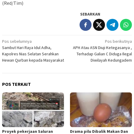
(Red/Tim)
SEBARKAN
Navigasi
Pos sebelumnya
Pos berikutnya
Sambut Hari Raya Idul Adha,
APH Atau ASN Diuji Ketegasanya ,
pos
Kapolres Nias Selatan Serahkan
Terhadap Galian C Diduga Ilegal
Hewan Qurban kepada Masyarakat
Diwilayah Kedungadem
POS TERKAIT
Proyek pekerjaan Saluran
Drama pilu Dibalik Makan Dan