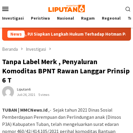
Loncat
Menu
ke
Mobile
konten
Investigasi
Peristiwa
Nasional
Ragam
Regeonal
Tn
Negara, PJI Siapkan Langkah Hukum Terhadap Hotman Paris
News
Beranda
Investigasi
Tanpa Label Merk , Penyaluran
Komoditas BPNT Rawan Langgar Prinsip
6 T
Liputan6
Juli 26, 2021
5 views
TUBAN | MMCNews.Id
,- Sejak tahun 2021 Dinas Sosial
Pemberdayaan Perempuan dan Perlindungan anak (Dinsos
P3A) Kabupaten Tuban, telah mengeluarkan surat edaran
nomor 460/42/414.105/2021 perihal komoditas Bantuan