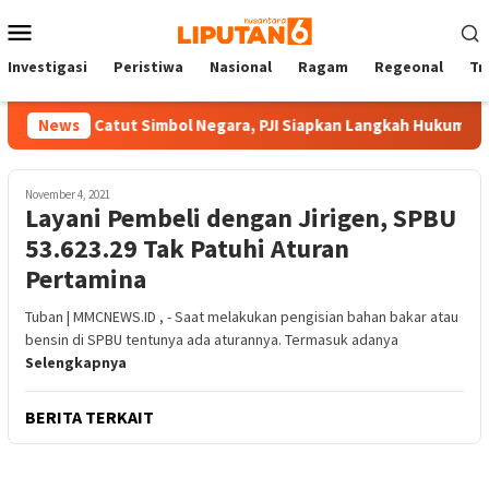
Loncat
Menu
ke
Mobile
konten
Investigasi
Peristiwa
Nasional
Ragam
Regeonal
Tn
an dan Catut Simbol Negara, PJI Siapkan Langkah Hukum Terha
News
November 4, 2021
Layani Pembeli dengan Jirigen, SPBU
53.623.29 Tak Patuhi Aturan
Pertamina
Tuban | MMCNEWS.ID , - Saat melakukan pengisian bahan bakar atau
bensin di SPBU tentunya ada aturannya. Termasuk adanya
Selengkapnya
BERITA TERKAIT