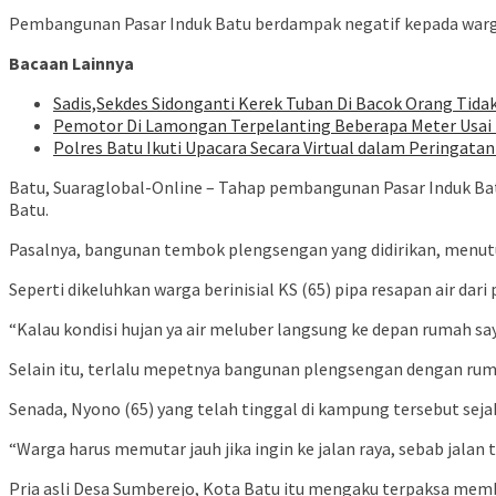
Pembangunan Pasar Induk Batu berdampak negatif kepada warga s
Bacaan Lainnya
Sadis,Sekdes Sidonganti Kerek Tuban Di Bacok Orang Tidak
Pemotor Di Lamongan Terpelanting Beberapa Meter Usai
Polres Batu Ikuti Upacara Secara Virtual dalam Peringat
Batu, Suaraglobal-Online – Tahap pembangunan Pasar Induk Bat
Batu.
Pasalnya, bangunan tembok plengsengan yang didirikan, menut
Seperti dikeluhkan warga berinisial KS (65) pipa resapan air d
“Kalau kondisi hujan ya air meluber langsung ke depan rumah sa
Selain itu, terlalu mepetnya bangunan plengsengan dengan rum
Senada, Nyono (65) yang telah tinggal di kampung tersebut sej
“Warga harus memutar jauh jika ingin ke jalan raya, sebab jalan
Pria asli Desa Sumberejo, Kota Batu itu mengaku terpaksa memb