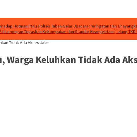
erhadap Hotman Paris
Polres Tuban Gelar Upacara Peringatan Hari Bhayangk
 PJI Lamongan Tegaskan Kekompakan dan Standar Keanggotaan
Lelang TKD
hkan Tidak Ada Akses Jalan
, Warga Keluhkan Tidak Ada Aks