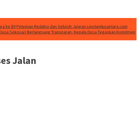
ara ke 80
Pimpinan Redaksi dan Seluruh Jajaran Liputan6usantara.com
 Desa Sokosari Berlangsung Transparan, Kepala Desa Tegaskan Komitmen
es Jalan