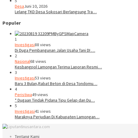
5
Desa
Juni 10, 2026
Lelang TKD Desa Sokosari Berlangsung Tra…
Populer
1
Investigasi
88 views
Di Duga Pembangunan Jalan Usaha Tani DI …
2
Nasional
68 views
Kesbangpol Lamongan Terima Laporan Resmi…
3
Investigasi
53 views
Baru 3 Bulan,Rabat Beton di Desa Tondomu…
4
Peristiwa
49 views
* Dugaan Tindak Pidana Tipu Gelap dan Du…
5
Investigasi
41 views
Maraknya Perjudian Di Kabupaten Lamongan…
Tentang Kami