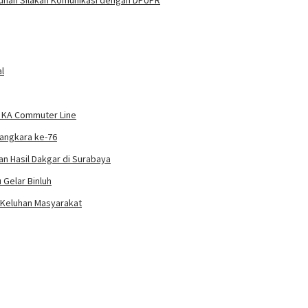
l
k KA Commuter Line
yangkara ke-76
an Hasil Dakgar di Surabaya
 Gelar Binluh
 Keluhan Masyarakat