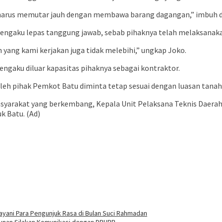
na harus memutar jauh dengan membawa barang dagangan,” imbuh d
engaku lepas tanggung jawab, sebab pihaknya telah melaksanaka
h yang kami kerjakan juga tidak melebihi,” ungkap Joko.
ngaku diluar kapasitas pihaknya sebagai kontraktor.
eh pihak Pemkot Batu diminta tetap sesuai dengan luasan tanah,”
asyarakat yang berkembang, Kepala Unit Pelaksana Teknis Daerah (
 Batu. (Ad)
ayani Para Pengunjuk Rasa di Bulan Suci Rahmadan
unan Silakan Komunikasi dengan DPUPR