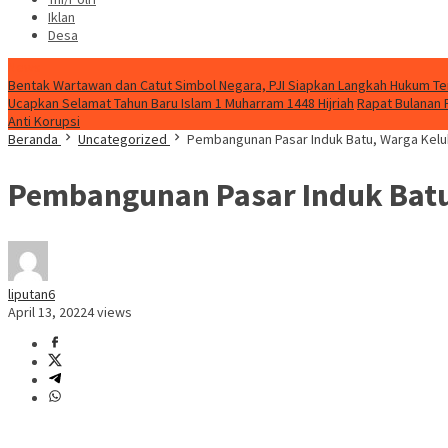
Iklan
Desa
News
Bentak Wartawan dan Catut Simbol Negara, PJI Siapkan Langkah Hukum T
Ucapkan Selamat Tahun Baru Islam 1 Muharram 1448 Hijriah
Rapat Bulanan
Anti Korupsi
Beranda
Uncategorized
Pembangunan Pasar Induk Batu, Warga Kelu
Pembangunan Pasar Induk Batu
liputan6
April 13, 2022
4 views