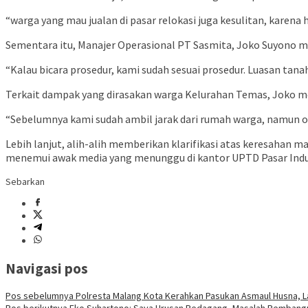
“warga yang mau jualan di pasar relokasi juga kesulitan, kare
Sementara itu, Manajer Operasional PT Sasmita, Joko Suyono m
“Kalau bicara prosedur, kami sudah sesuai prosedur. Luasan tana
Terkait dampak yang dirasakan warga Kelurahan Temas, Joko me
“Sebelumnya kami sudah ambil jarak dari rumah warga, namun ol
Lebih lanjut, alih-alih memberikan klarifikasi atas keresahan m
menemui awak media yang menunggu di kantor UPTD Pasar Induk
Sebarkan
Navigasi pos
Pos sebelumnya
Polresta Malang Kota Kerahkan Pasukan Asmaul Husna, L
Pos berikutnya
Eko Suhartono: Saya Urusan Pedagang, Masalah Pembang