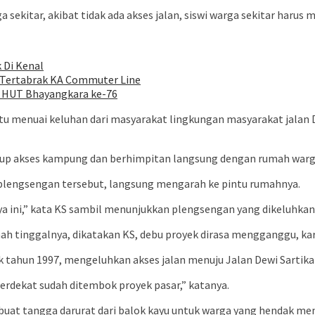
ekitar, akibat tidak ada akses jalan, siswi warga sekitar harus
 Di Kenal
 Tertabrak KA Commuter Line
an HUT Bhayangkara ke-76
u menuai keluhan dari masyarakat lingkungan masyarakat jalan 
up akses kampung dan berhimpitan langsung dengan rumah warga
ari plengsengan tersebut, langsung mengarah ke pintu rumahnya.
ya ini,” kata KS sambil menunjukkan plengsengan yang dikeluhkan
ah tinggalnya, dikatakan KS, debu proyek dirasa mengganggu, k
ak tahun 1997, mengeluhkan akses jalan menuju Jalan Dewi Sarti
 terdekat sudah ditembok proyek pasar,” katanya.
uat tangga darurat dari balok kayu untuk warga yang hendak menu