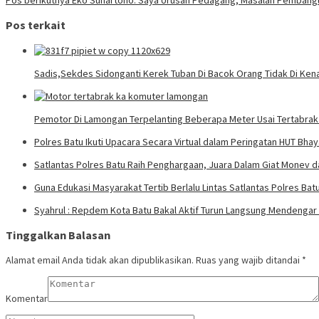
Pos terkait
Sadis,Sekdes Sidonganti Kerek Tuban Di Bacok Orang Tidak Di Kena
Pemotor Di Lamongan Terpelanting Beberapa Meter Usai Tertabra
Polres Batu Ikuti Upacara Secara Virtual dalam Peringatan HUT Bha
Satlantas Polres Batu Raih Penghargaan, Juara Dalam Giat Monev d
Guna Edukasi Masyarakat Tertib Berlalu Lintas Satlantas Polres Batu
Syahrul : Repdem Kota Batu Bakal Aktif Turun Langsung Mendengar
Tinggalkan Balasan
Alamat email Anda tidak akan dipublikasikan.
Ruas yang wajib ditandai
*
Komentar